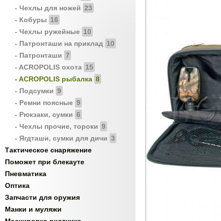
- Чехлы для ножей
23
- Кобуры
16
- Чехлы ружейные
10
- Патронташи на приклад
10
- Патронташи
7
- ACROPOLIS охота
15
- ACROPOLIS рыбалка
8
- Подсумки
9
- Ремни поясные
9
- Рюкзаки, сумки
6
- Чехлы прочие, тороки
9
- Ягдташи, сумки для дичи
3
Тактическое снаряжение
Поможет при блекауте
Пневматика
Оптика
Запчасти для оружия
Манки и муляжи