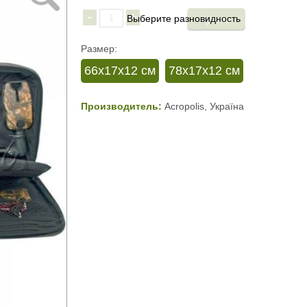
-
+
Размер:
66х17х12 см
78х17х12 см
Производитель:
Acropolis, Україна