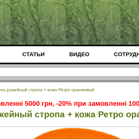
СТАТЬИ
ВИДЕО
СОТРУД
нь ружейный стропа + кожа Ретро оранжевый
вленні 5000 грн, -20% при замовленні 100
жейный стропа + кожа Ретро о