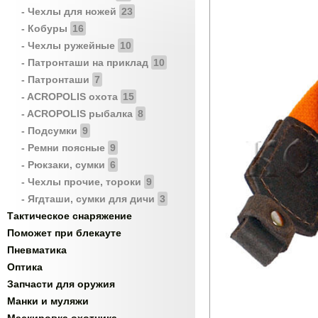
- Чехлы для ножей
23
- Кобуры
16
- Чехлы ружейные
10
- Патронташи на приклад
10
- Патронташи
7
- ACROPOLIS охота
15
- ACROPOLIS рыбалка
8
- Подсумки
9
- Ремни поясные
9
- Рюкзаки, сумки
6
- Чехлы прочие, тороки
9
- Ягдташи, сумки для дичи
3
Тактическое снаряжение
Поможет при блекауте
Пневматика
Оптика
Запчасти для оружия
Манки и муляжи