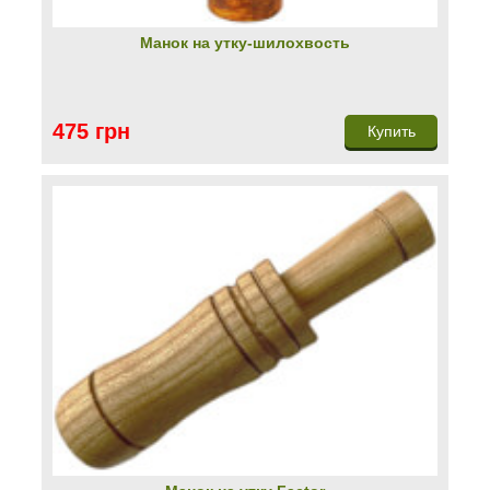
Манок на утку-шилохвость
475 грн
Купить