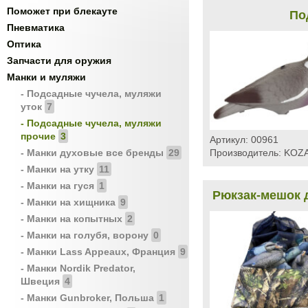
Поможет при блекауте
По
Пневматика
Оптика
Запчасти для оружия
Манки и муляжи
- Подсадные чучела, муляжи
уток
7
- Подсадные чучела, муляжи
прочие
3
Артикул:
00961
- Манки духовые все бренды
29
Производитель:
KOZA
- Манки на утку
11
- Манки на гуся
1
Рюкзак-мешок д
- Манки на хищника
9
- Манки на копытных
2
- Манки на голубя, ворону
0
- Манки Lass Appeaux, Франция
9
- Манки Nordik Predator,
Швеция
4
- Манки Gunbroker, Польша
1