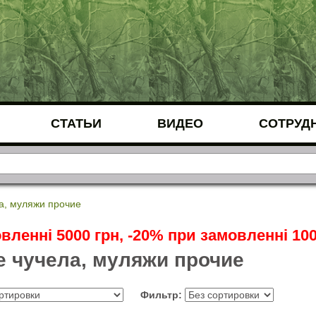
СТАТЬИ
ВИДЕО
СОТРУД
а, муляжи прочие
вленні 5000 грн, -20% при замовленні 100
 чучела, муляжи прочие
Фильтр: