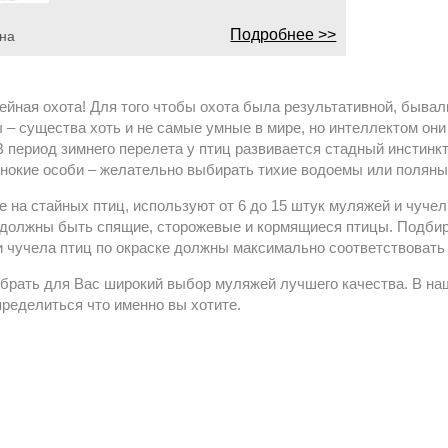
Подробнее >>
на
ейная охота! Для того чтобы охота была результативной, быва
 – существа хоть и не самые умные в мире, но интеллектом они
 период зимнего перелета у птиц развивается стадный инстинкт,
нокие особи – желательно выбирать тихие водоемы или поляны 
те на стайных птиц, используют от 6 до 15 штук муляжей и чуч
 должны быть спящие, сторожевые и кормящиеся птицы. Подбира
и чучела птиц по окраске должны максимально соответствовать
брать для Вас широкий выбор муляжей лучшего качества. В на
ределиться что именно вы хотите.