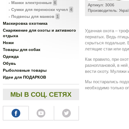
- Манки электронные
6
Артикул:
3006
- Сумки для переноски чучел
4
Производитель:
Украї
- Подвесы для манков
1
Маскировка охотника
Снаряжение для охоты и активного
Удачная охота – троф
отдыха
пернатых. Ведь птицы
Ножи
скрыться подальше. В
летящие стаи или оди
Товары для собак
Одежда
Как правило, при охо
Обувь
разноплановой, в ней
Рыболовные товары
вести охоту. Муляжи 
Идеи для ПОДАРКОВ
Мы постарались подо
необходимо только оп
МЫ В СОЦ. СЕТЯХ