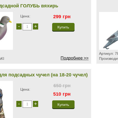
дсадной ГОЛУБЬ вяхирь
Цена:
299
грн
-
+
Артикул:
7
Подробнее >>
KI
Производи
ля подсадных чучел (на 18-20 чучел)
650
грн
Цена:
510
грн
-
+