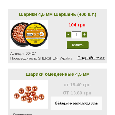
Шарики 4,5 мм Шершень (400 шт.)
104
грн
-
+
Артикул:
00427
Подробнее >>
Производитель:
SHERSHEN, Україна
Шарики омедненные 4,5 мм
от
18.40
грн
от
13.80
грн
Нет в наличии
Количество