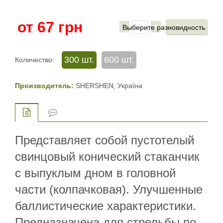
от
67
грн
-
+
300 шт.
600 шт.
Количество:
Производитель:
SHERSHEN, Україна
Представляет собой пустотелый
свинцовый конический стаканчик
с выпуклым дном в головной
части (колпачковая). Улучшенные
баллистические характеристики.
Предназначена для стрельбы по