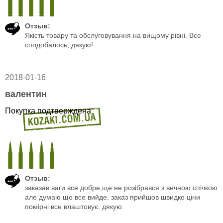
Отзыв:
Якiсть товару та обслуговування на вищому рiвнi. Все
сподобалось, дякую!
2018-01-16
валентин
Покупка подтверждена
Отзыв:
заказав ваги все добре,ще не розібрався з вечною спічкою
але думаю що все вийде. заказ прийшов швидко ціни
помірні все влаштовує. дякую.