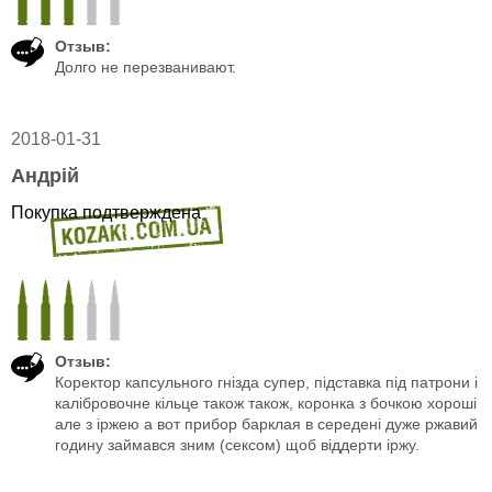
Отзыв:
Долго не перезванивают.
2018-01-31
Андрій
Покупка подтверждена
Отзыв:
Коректор капсульного гнізда супер, підставка під патрони і
калібровочне кільце також також, коронка з бочкою хороші
але з іржею а вот прибор барклая в середені дуже ржавий
годину займався зним (сексом) щоб віддерти іржу.