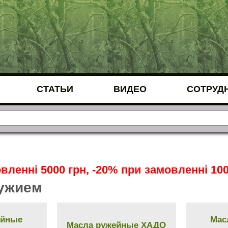
СТАТЬИ
ВИДЕО
СОТРУД
вленні 5000 грн, -20% при замовленні 100
ружием
ейные
Мас
Масла ружейные ХАДО