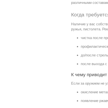
различными составам
Когда требуетс
Наличие у вас собств
ружья, пистолета. Ре
чистка после п
профилактическа
до/после стрель
после выхода с
К чему приводит
Если за оружием не у
окисление мета
появление ржав