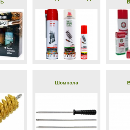
РЬ
B
Шомпола