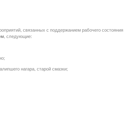
оприятий, связанных с поддержанием рабочего состояния 
ем
, следующие:
но;
алипшего нагара, старой смазки;