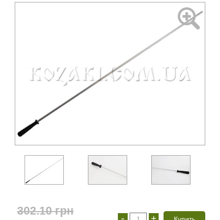
302.10
грн
-
+