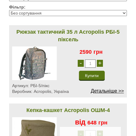
Фільтр:
Рюкзак тактичний 35 л Acropolis РБІ-5
піксель
2590
грн
-
+
Артикул:
РБІ-5/пікс
Детальніше >>
Виробник:
Acropolis, Україна
Кепка-кашкет Acropolis ОШМ-4
від
648
грн
-
+