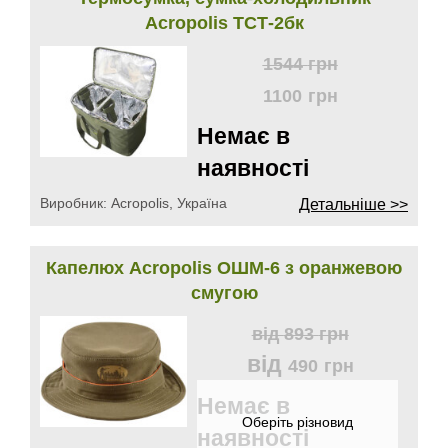
Acropolis ТСТ-2бк
1544
грн
1100
грн
Немає в
наявності
Виробник:
Acropolis, Україна
Детальніше >>
Капелюх Acropolis ОШМ-6 з оранжевою
смугою
від
893
грн
від
490
грн
Немає в
наявності