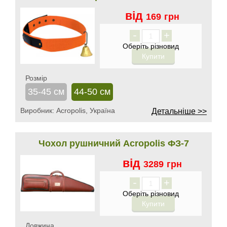
від
169
грн
-
+
Розмір
35-45 см
44-50 см
Виробник:
Acropolis, Україна
Детальніше >>
Чохол рушничний Acropolis ФЗ-7
від
3289
грн
-
+
Довжина