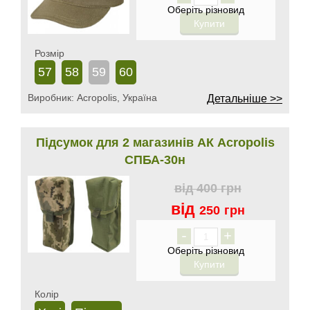
Розмір
57
58
59
60
Виробник:
Acropolis, Україна
Детальніше >>
Підсумок для 2 магазинів АК Acropolis
СПБА-30н
від
400
грн
від
250
грн
-
+
Колір