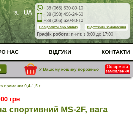
+38 (066) 630-80-10
UA
RU
+38 (098) 496-24-60
+38 (066) 630-80-10
Повідомити про оплату
Відстежити замовлення
Графік роботи:
пн-пт, з 9:00 до 17:00
РО НАС
ВІДГУКИ
КОНТАКТИ
Оформити
У Вашому кошику порожньо
замовлення
а приманки 0,4-1,5 г
00 грн
а спортивний МЅ-2F, вага