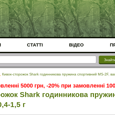
И
СТАТТІ
ВІДЕО
П
Кивок-сторожок Shark годинникова пружина спортивний МЅ-2F, ваг
вленні 5000 грн, -20% при замовленні 100
ожок Shark годинникова пружин
,4-1,5 г