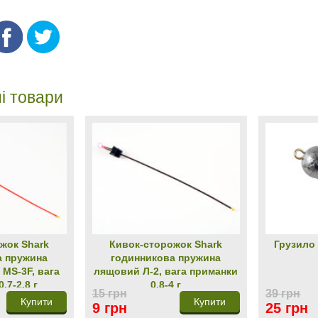
і товари
жок Shark
Кивок-сторожок Shark
Грузило 
а пружина
годинникова пружина
 МЅ-3F, вага
лящовий Л-2, вага приманки
,7-2,8 г
0,8-4 г
15 грн
39 грн
Купити
Купити
9 грн
25 грн