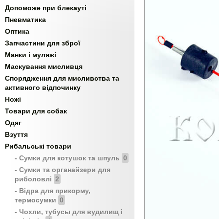
Допоможе при блекауті
Пневматика
Оптика
Запчастини для зброї
Манки і муляжі
Маскування мисливця
Спорядження для мисливства та
активного відпочинку
Ножі
Товари для собак
Одяг
Взуття
Рибальські товари
- Сумки для котушок та шпуль
0
- Сумки та органайзери для
риболовлі
2
- Відра для прикорму,
термосумки
0
- Чохли, тубусы для вудилищ і