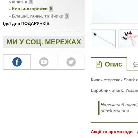
спінінгів
4
- Кивки-сторожки
5
- Блешні, гачки, трійники
9
Ідеї для ПОДАРУНКІВ
МИ У СОЦ. МЕРЕЖАХ
Опис
Кивок-сторожок Shark 
Виробник Shark, Україн
Наложений платіж
повідомлення.
Акції та промокоди
-