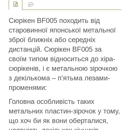
Сюрікен BF005 походить від
старовинної японської метальної
зброї ближніх або середніх
дистанцій. Сюрікен BF005 за
своїм типом відноситься до хіра-
сюрікенів, і є метальною зірочкою
з декількома – п'ятьма лезами-
променями:
Головна особливість таких
метальних пластин-зірочок у тому,
що хоч би як вони оберталися,