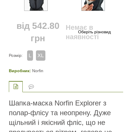
від
542.80
Немає в
наявності
грн
L
XL
Розмір:
Виробник:
Norfin
Шапка-маска Norfin Explorer з
полар-флісу та неопрену. Дуже
щільний і якісний фліс, що не