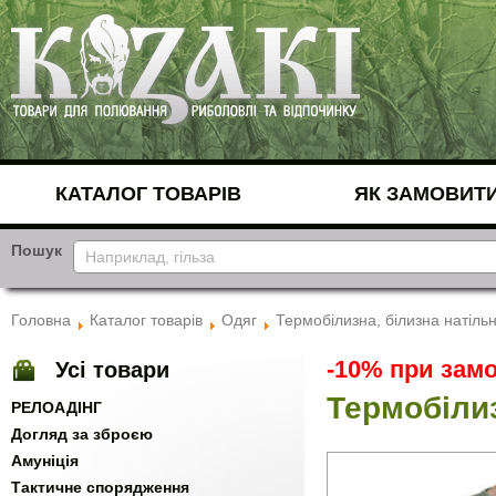
КАТАЛОГ ТОВАРІВ
ЯК ЗАМОВИТ
Пошук
Головна
Каталог товарів
Одяг
Термобілизна, білизна натіль
-10% при замо
Усі товари
Термобілиз
РЕЛОАДІНГ
Догляд за зброєю
Амуніція
Тактичне спорядження