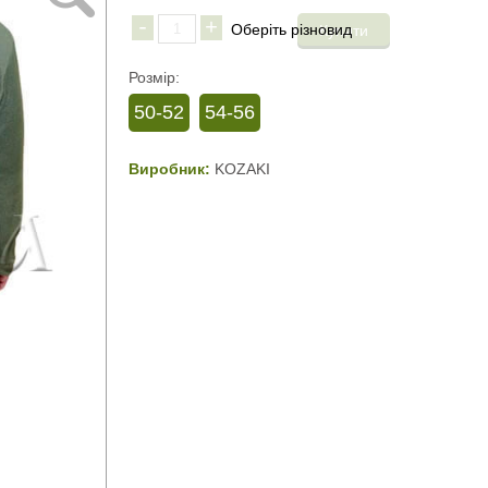
-
+
Розмір:
50-52
54-56
Виробник:
KOZAKI