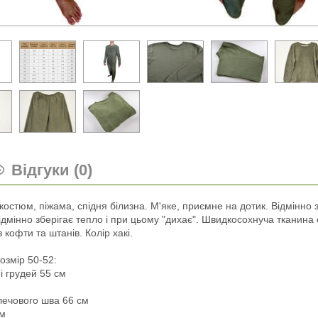
Відгуки (0)
остюм, піжама, спідня білизна. М'яке, приємне на дотик. Відмінно 
дмінно зберігає тепло і при цьому "дихає". Швидкосохнуча тканина 
 кофти та штанів. Колір хакі.
озмір 50-52:
і грудей 55 см
лечового шва 66 см
см