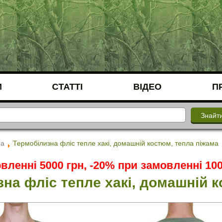
И
СТАТТІ
ВІДЕО
П
на
Термобілизна фліс тепле хакі, домашній костюм, тепла піжама
вленні 5000 грн, -20% при замовленні 100
на фліс тепле хакі, домашній 