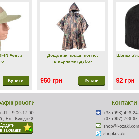
FIN Vent з
Дощовик, плащ, пончо,
Шапка в'я
ою
плащ-намет дубок
950 грн
92 грн
Купити
Купити
рафік роботи
Контакти
.-Пт.: 9:00-17:00
+38 (098) 496-24
б., Нд.: Вихідний
+38 (097) 706-65
Додати
shop@kozaki.com
в закладки
shopkozaki