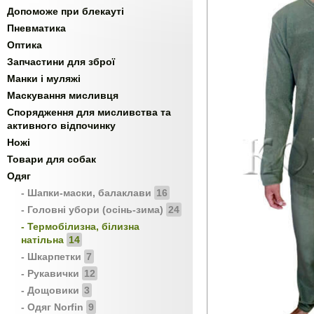
Допоможе при блекауті
Пневматика
Оптика
Запчастини для зброї
Манки і муляжі
Маскування мисливця
Спорядження для мисливства та
активного відпочинку
Ножі
Товари для собак
Одяг
- Шапки-маски, балаклави
16
- Головні убори (осінь-зима)
24
- Термобілизна, білизна
натільна
14
- Шкарпетки
7
- Рукавички
12
- Дощовики
3
- Одяг Norfin
9