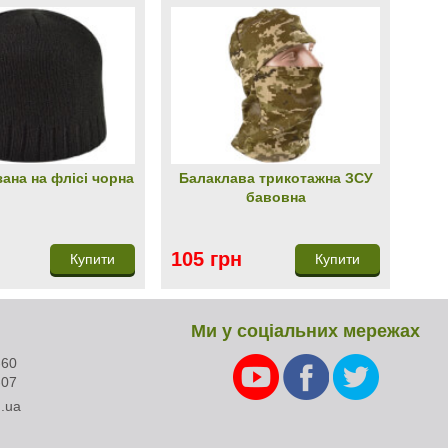
зана на флісі чорна
Балаклава трикотажна ЗСУ
бавовна
105 грн
Купити
Купити
Ми у соціальних мережах
-60
-07
.ua