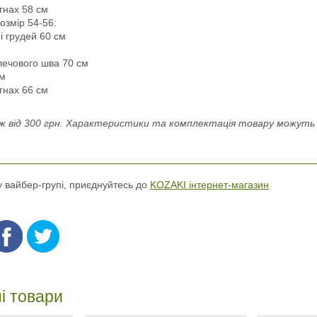
гнах 58 см
озмір 54-56:
і грудей 60 см
лечового шва 70 см
см
гнах 66 см
 від 300 грн. Характеристики та комплектація товару можуть н
 у вайбер-групі, приєднуйтесь до
KOZAKI інтернет-магазин
і товари