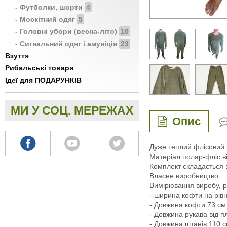
- Футболки, шорти
4
- Москітний одяг
5
- Головні убори (весна-літо)
10
- Сигнальний одяг і амуніція
23
Взуття
Рибальські товари
Ідеї для ПОДАРУНКІВ
МИ У СОЦ. МЕРЕЖАХ
Опис
Дуже теплий флісовий к
Матеріал полар-фліс ві
Комплект складається з
Власне виробництво.
Вимірювання виробу, р
- ширина кофти на рівн
- Довжина кофти 73 см
- Довжина рукава від п
- Довжина штанів 110 