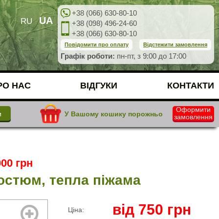
+38 (066) 630-80-10
UA
RU
+38 (098) 496-24-60
+38 (066) 630-80-10
Повідомити про оплату
Відстежити замовлення
Графік роботи:
пн-пт, з 9:00 до 17:00
РО НАС
ВІДГУКИ
КОНТАКТИ
Оформити
У Вашому кошику порожньо
замовлення
00 грн
костюм, тепла піжама
від
750
грн
Ціна: