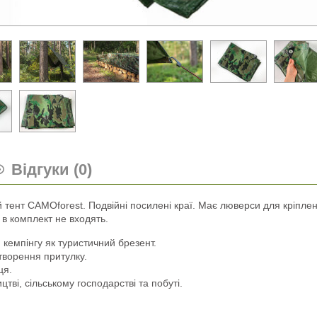
Відгуки (0)
тент CAMOforest. Подвійні посилені краї. Має люверси для кріпле
 в комплект не входять.
 кемпінгу як туристичний брезент.
творення притулку.
ця.
тві, сільському господарстві та побуті.