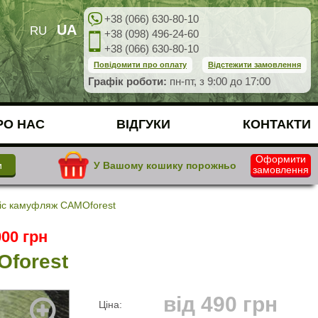
+38 (066) 630-80-10
UA
RU
+38 (098) 496-24-60
+38 (066) 630-80-10
Повідомити про оплату
Відстежити замовлення
Графік роботи:
пн-пт, з 9:00 до 17:00
РО НАС
ВІДГУКИ
КОНТАКТИ
Оформити
У Вашому кошику порожньо
замовлення
авіс камуфляж CAMOforest
00 грн
Oforest
від
490
грн
Ціна: