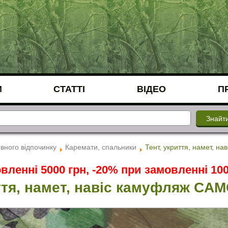
И
СТАТТІ
ВІДЕО
П
вного відпочинку
Каремати, спальники
Тент, укриття, намет, н
вленні 5000 грн, -20% при замовленні 100
ття, намет, навіс камуфляж CAM