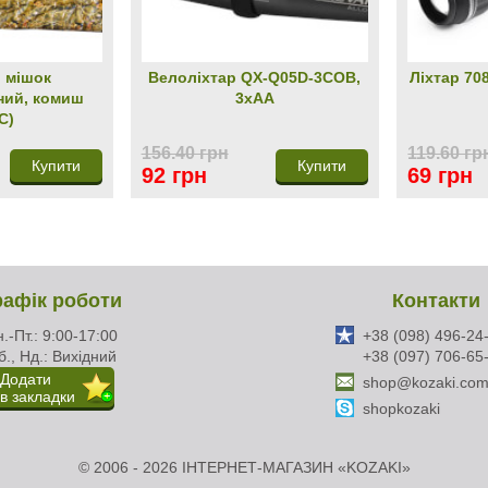
 мішок
Велоліхтар QX-Q05D-3COB,
Ліхтар 70
ний, комиш
3xAA
C)
156.40 грн
119.60 гр
Купити
Купити
92 грн
69 грн
рафік роботи
Контакти
.-Пт.: 9:00-17:00
+38 (098) 496-24
б., Нд.: Вихідний
+38 (097) 706-65
Додати
shop@kozaki.com
в закладки
shopkozaki
© 2006 - 2026 ІНТЕРНЕТ-МАГАЗИН «KOZAKI»