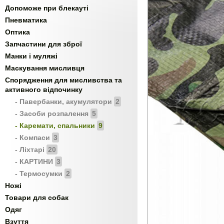
Допоможе при блекауті
Пневматика
Оптика
Запчастини для зброї
Манки і муляжі
Маскування мисливця
Спорядження для мисливства та
активного відпочинку
- Павербанки, акумулятори
2
- Засоби розпалення
5
- Каремати, спальники
9
- Компаси
3
- Ліхтарі
20
- КАРТИНИ
3
- Термосумки
2
Ножі
Товари для собак
Одяг
Взуття