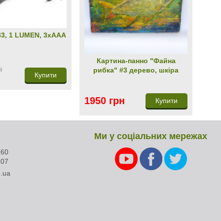
83, 1 LUMEN, 3хААА
Картина-панно "Файна
н
рибка" #3 дерево, шкіра
Купити
1950 грн
Купити
Ми у соціальних мережах
-60
-07
.ua