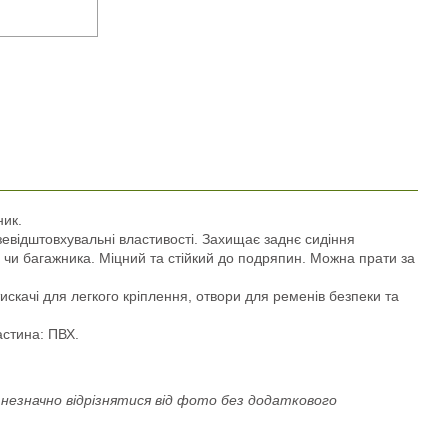
ник.
зевідштовхувальні властивості. Захищає заднє сидіння
у чи багажника. Міцний та стійкий до подряпин. Можна прати за
тискачі для легкого кріплення, отвори для ременів безпеки та
астина: ПВХ.
езначно відрізнятися від фото без додаткового