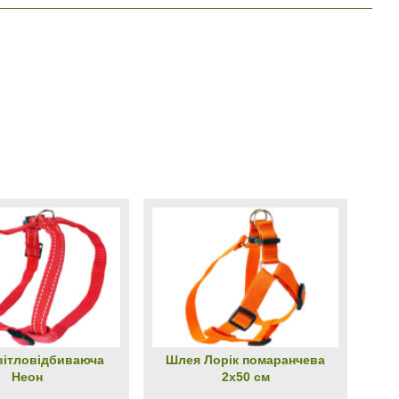
вітловідбиваюча
Шлея Лорік помаранчева
Неон
2х50 см