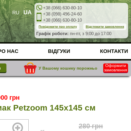
+38 (066) 630-80-10
UA
RU
+38 (098) 496-24-60
+38 (066) 630-80-10
Повідомити про оплату
Відстежити замовлення
Графік роботи:
пн-пт, з 9:00 до 17:00
РО НАС
ВІДГУКИ
КОНТАКТИ
Оформити
У Вашому кошику порожньо
замовлення
00 грн
мак Petzoom 145х145 см
280
грн