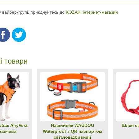
 у вайбер-групі, приєднуйтесь до
KOZAKI інтернет-магазин
і товари
обак AiryVest
Нашийник WAUDOG
Шлея с
ранчева
Waterproof з QR паспортом
світловідбивний