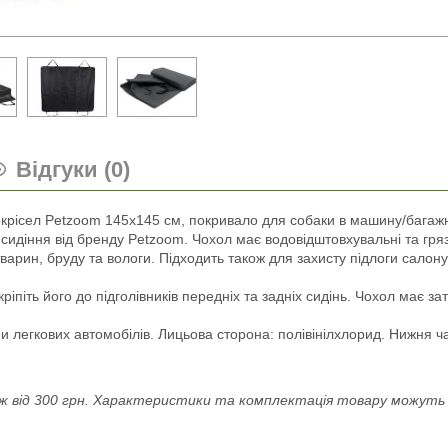
Відгуки (0)
окрісел Petzoom 145х145 см, покривало для собаки в машину/багаж
сидіння від бренду Petzoom. Чохол має водовідштовхувальні та гря
тварин, бруду та вологи. Підходить також для захисту підлоги салон
ріпіть його до підголівників передніх та задніх сидінь. Чохол має за
и легкових автомобілів. Лицьова сторона: полівінілхлорид. Нижня ч
 від 300 грн. Характеристики та комплектація товару можуть н