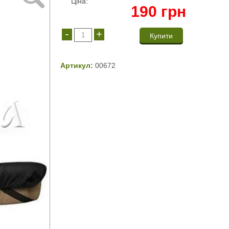
Ціна:
190
грн
-
+
Артикул:
00672