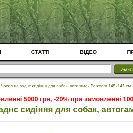
И
СТАТТІ
ВІДЕО
П
Чохол на заднє сидіння для собак, автогамак Petzoom 145х145 см
вленні 5000 грн, -20% при замовленні 100
аднє сидіння для собак, автога