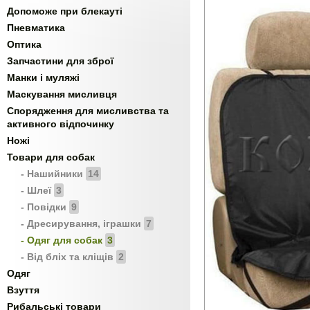
Допоможе при блекауті
Пневматика
Оптика
Запчастини для зброї
Манки і муляжі
Маскування мисливця
Спорядження для мисливства та
активного відпочинку
Ножі
Товари для собак
- Нашийники
14
- Шлеї
3
- Повідки
9
- Дресирування, іграшки
7
- Одяг для собак
3
- Від бліх та кліщів
2
Одяг
Взуття
Рибальські товари