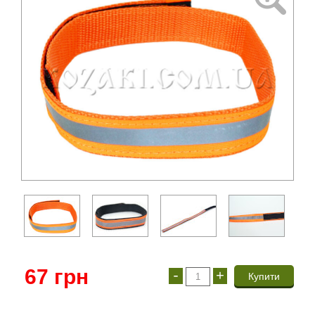
67
грн
-
+