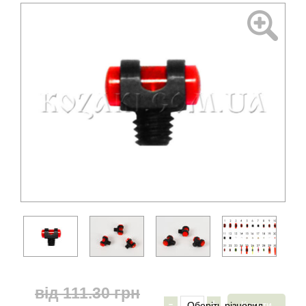
від
111.30
грн
-
+