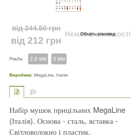
від
344.50
грн
Немає в наявності
від
212
грн
2,6 мм
3 мм
Різьба:
Виробник:
MegaLine, Італія
Набір мушок прицільних MegaLine
(Італія). Основа - сталь, вставка -
Світловолокно і пластик.