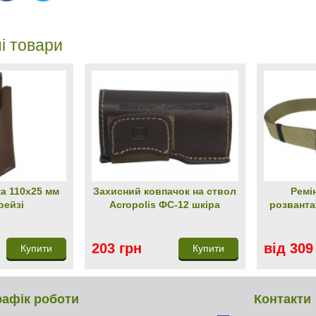
і товари
а 110х25 мм
Захисний ковпачок на ствол
Ремі
рейзі
Acropolis ФС-12 шкіра
розванта
203 грн
від 309
Купити
Купити
рафік роботи
Контакти