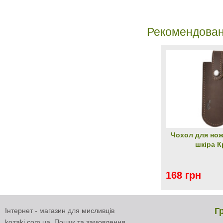
Рекомендован
Чохол для нож
шкіра К
168 грн
Г
Інтернет - магазин для мисливців
kozaki.com.ua. Пошук та замовлення