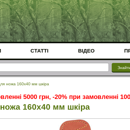
И
СТАТТІ
ВІДЕО
П
для ножа 160х40 мм шкіра
вленні 5000 грн, -20% при замовленні 100
 ножа 160х40 мм шкіра