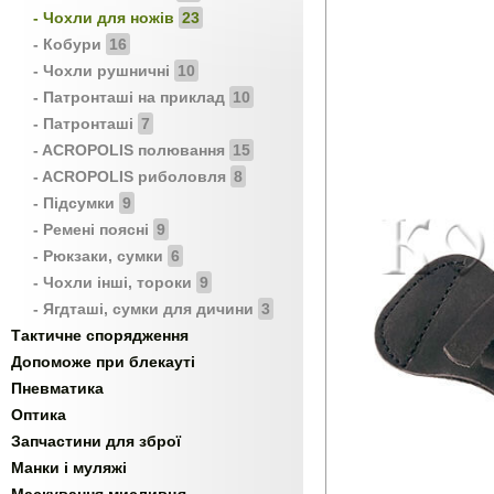
- Чохли для ножів
23
- Кобури
16
- Чохли рушничні
10
- Патронташі на приклад
10
- Патронташі
7
- ACROPOLIS полювання
15
- ACROPOLIS риболовля
8
- Підсумки
9
- Ремені поясні
9
- Рюкзаки, сумки
6
- Чохли інші, тороки
9
- Ягдташі, сумки для дичини
3
Тактичне спорядження
Допоможе при блекауті
Пневматика
Оптика
Запчастини для зброї
Манки і муляжі