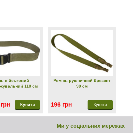
нь військовий
Ремінь рушничний брезент
жувальний 110 см
90 см
 грн
196 грн
Купити
Купити
Ми у соціальних мережах