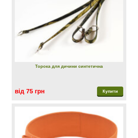
Торока для дичини синтетична
від 75 грн
Купити