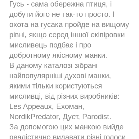
Гусь - сама обережна птиця, і
добути його не так-то просто. І
охота на гусака пройде на вищому
рівні, якщо серед іншої екіпіровки
мисливець подбає і про
добротному якісному манки.
В даному каталозі зібрані
найпопулярніші духові манки,
якими тільки користуються
мисливці, від різних виробників:
Les Appeaux, Ехоман,
NordikPredator, Дует, Parodist.
За допомогою цих манкою вийде
реалістично видавати різні голоси