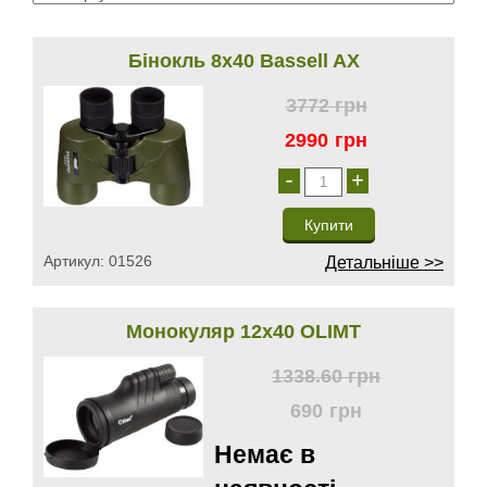
Бінокль 8х40 Bassell AX
3772
грн
2990
грн
-
+
Артикул:
01526
Детальніше >>
Монокуляр 12х40 OLIMT
1338.60
грн
690
грн
Немає в