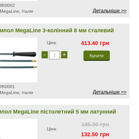
08\0002
Детальніше >>
MegaLine, Італія
пол MegaLine 3-колінний 8 мм сталевий
Ціна:
413.40
грн
-
+
09\0001
Детальніше >>
MegaLine, Італія
пол MegaLine пістолетний 5 мм латунний
185.50
грн
Ціна:
132.50
грн