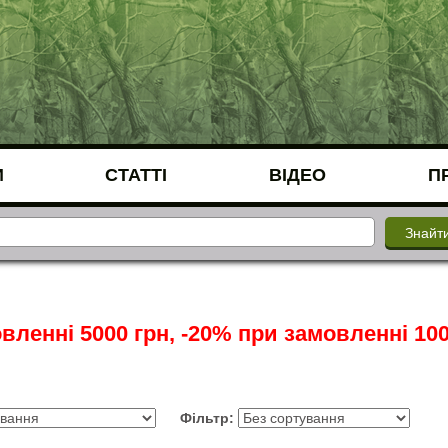
И
СТАТТІ
ВІДЕО
П
вленні 5000 грн, -20% при замовленні 100
Фільтр: