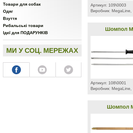
Товари для собак
Артикул:
109\0003
Виробник:
MegaLine, 
Одяг
Взуття
Рибальські товари
Шомпол Me
Ідеї для ПОДАРУНКІВ
МИ У СОЦ. МЕРЕЖАХ
Артикул:
108\0001
Виробник:
MegaLine, 
Шомпол M