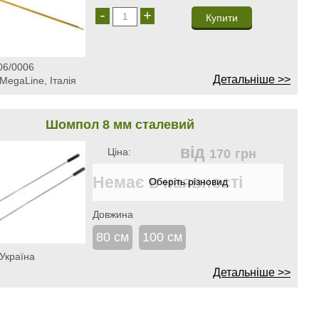
-
+
06/0006
Детальніше >>
MegaLine, Італія
Шомпол 8 мм сталевий
від
Ціна:
170
грн
Немає в наявності
Довжина
80 см
100 см
Україна
Детальніше >>