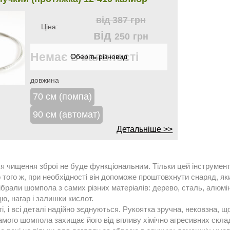
від
387
грн
Ціна:
від
250
грн
Немає в наявності
довжина
70 см (помпа)
90 см (автомат)
Детальніше >>
я чищення зброї не буде функціональним. Тільки цей інструмен
 до того ж, при необхідності він допоможе проштовхнути снаряд, я
ібрали шомпола з самих різних матеріалів: дерево, сталь, алюміні
цю, нагар і залишки кислот.
, і всі деталі надійно зєднуються. Рукоятка зручна, нековзна, що
амого шомпола захищає його від впливу хімічно агресивних складі