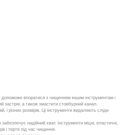
т допоможе впоратися з чищенням іншим інструментам і
кий застряг, а також змастити стовбурний канал.
й, і різних розмірів. Ці інструменти видаляють сліди
 забезпечує надійний хват. Інструменти міцні, еластичні,
в і тертя під час чищення.