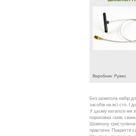
Виробник:
Ружес
Без шомпола набір дл
засобів на всі сто. І
У цьому каталозі ми з
порохових газів, свин
Шомполу триступінчаті
практичні. Покриття с