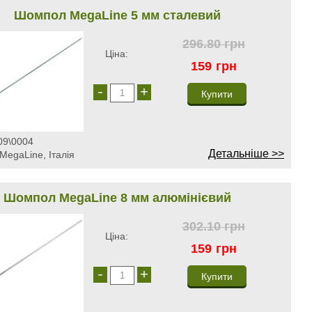
Шомпол MegaLine 5 мм сталевий
296.80
грн
Ціна:
159
грн
-
+
09\0004
Детальніше >>
MegaLine, Італія
Шомпол MegaLine 8 мм алюмінієвий
302.10
грн
Ціна:
159
грн
-
+