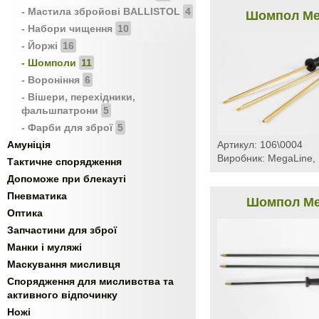
- Мастила збройові BALLISTOL
4
Шомпол Meg
- Набори чищення
10
- Йоржі
16
- Шомполи
11
- Вороніння
6
- Вішери, перехідники,
фальшпатрони
5
- Фарби для зброї
5
Амуніція
Артикул:
106\0004
Виробник:
MegaLine, 
Тактичне спорядження
Допоможе при блекауті
Пневматика
Шомпол Meg
Оптика
Запчастини для зброї
Манки і муляжі
Маскування мисливця
Спорядження для мисливства та
активного відпочинку
Ножі