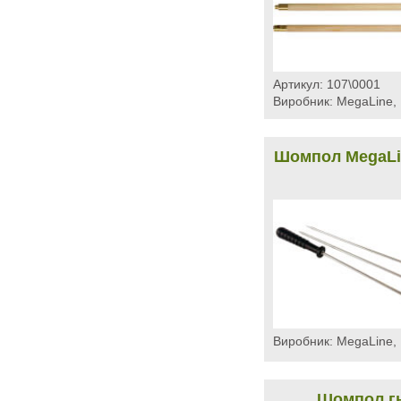
Артикул:
107\0001
Виробник:
MegaLine, 
Шомпол MegaLin
Виробник:
MegaLine, 
Шомпол гн