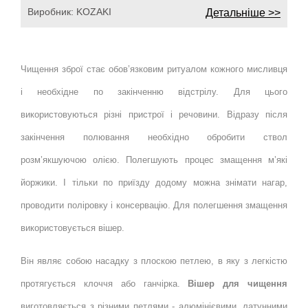
Виробник:
KOZAKI
Детальніше >>
Чищення зброї стає обов’язковим ритуалом кожного мисливця
і необхідне по закінченню відстрілу. Для цього
використовуються різні пристрої і речовини. Відразу після
закінчення полювання необхідно обробити ствол
розм’якшуючою олією. Полегшують процес змащення м’які
йоржики. І тільки по приїзду додому можна знімати нагар,
проводити поліровку і консервацію. Для полегшення змащення
використовується вішер.
Він являє собою насадку з плоскою петлею, в яку з легкістю
протягується клоччя або ганчірка.
Вішер для чищення
виготовляється з різними петлями - алюмінієвими, латунними