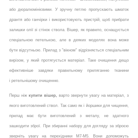
або дюралюмінієвими. У зручну петлю пропускають шматок
дрантя або ганчірки і використовують пристрій, щоб прибрати
залишки олії зі стінок ствола. Вішер, як правило, оснащується
спеціальною петелькою, але в деяких моделях вона може
бути відсутньою. Прилад з "вікном" відрізняється спеціальним
вирізом, у який протягується матеріал. Таке очищення дещо
ефективніше завдяки правильному приляганню тканини
і
ретельнішому очищенню.
Перш ніж
купити вішер,
варто звернути увагу на матеріал, з
якого виготовлений ствол. Так само як і йоршики для чищення,
прилад має бути виготовлений з металу, не здатного
зашкодити зброї. При збиранні набору для догляду за зброєю
зверніть увагу на перехідники М7-М5. Вони допоможуть