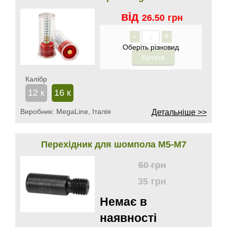
від
26.50
грн
-
+
Калібр
12 к
16 к
Виробник:
MegaLine, Італія
Детальніше >>
Перехідник для шомпола М5-М7
50
грн
35
грн
Немає в
наявності