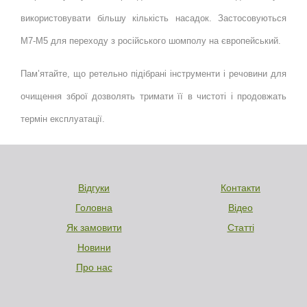
використовувати більшу кількість насадок. Застосовуються
М7-М5 для переходу з російського шомполу на європейський.
Пам’ятайте, що ретельно підібрані інструменти і речовини для
очищення зброї дозволять тримати її в чистоті і продовжать
термін експлуатації.
Відгуки
Контакти
Головна
Відео
Як замовити
Статті
Новини
Про нас