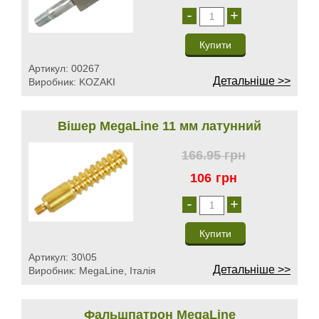
-
+
Артикул:
00267
Детальніше >>
Виробник:
KOZAKI
Вішер MegaLine 11 мм латунний
166.95
грн
106
грн
-
+
Артикул:
30\05
Детальніше >>
Виробник:
MegaLine, Італія
Фальшпатрон MegaLine