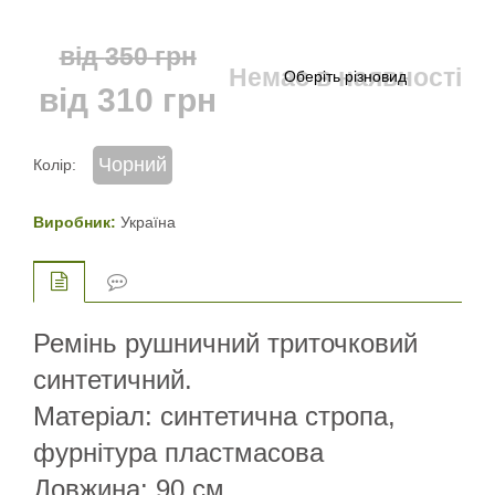
від
350
грн
Немає в наявності
від
310
грн
Чорний
Колір:
Виробник:
Україна
Ремінь рушничний триточковий
синтетичний.
Матеріал: синтетична стропа,
фурнітура пластмасова
Довжина: 90 см