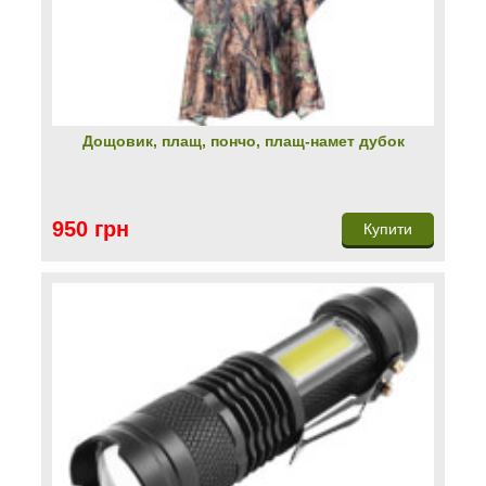
Дощовик, плащ, пончо, плащ-намет дубок
950 грн
Купити