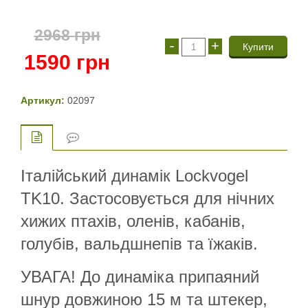
2968
грн
-
+
1590
грн
Артикул:
02097
Італійський динамік Lockvogel
TK10. Застосовується для нічних
хижих птахів, оленів, кабанів,
голубів, вальдшнепів та їжаків.
УВАГА! До динаміка припаяний
шнур довжиною 15 м та штекер,