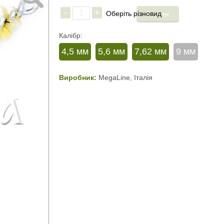
-
+
Калібр:
4,5 мм
5,6 мм
7,62 мм
9 мм
Виробник:
MegaLine, Італія