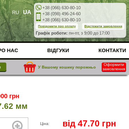
+38 (066) 630-80-10
UA
RU
+38 (098) 496-24-60
+38 (066) 630-80-10
Повідомити про оплату
Відстежити замовлення
Графік роботи:
пн-пт, з 9:00 до 17:00
РО НАС
ВІДГУКИ
КОНТАКТИ
Оформити
У Вашому кошику порожньо
замовлення
00 грн
7.62 мм
від
47.70
грн
Ціна: