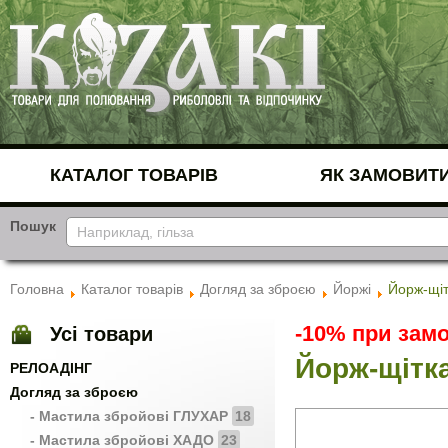
КАТАЛОГ ТОВАРІВ
ЯК ЗАМОВИТ
Пошук
Головна
Каталог товарів
Догляд за зброєю
Йоржі
Йорж-щіт
-10% при замо
Усі товари
Йорж-щітка
РЕЛОАДІНГ
Догляд за зброєю
- Мастила збройові ГЛУХАР
18
- Мастила збройові ХАДО
23