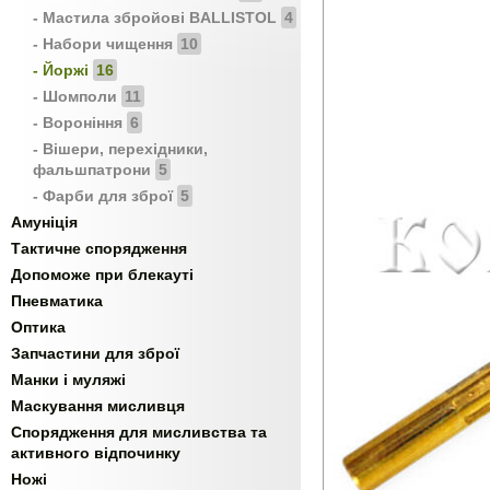
- Мастила збройові BALLISTOL
4
- Набори чищення
10
- Йоржі
16
- Шомполи
11
- Вороніння
6
- Вішери, перехідники,
фальшпатрони
5
- Фарби для зброї
5
Амуніція
Тактичне спорядження
Допоможе при блекауті
Пневматика
Оптика
Запчастини для зброї
Манки і муляжі
Маскування мисливця
Спорядження для мисливства та
активного відпочинку
Ножі