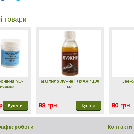
і товари
роніння NU-
Мастило лужне ГЛУХАР 100
Знеж
меччина
мл
грн
98 грн
90 грн
Купити
Купити
рафік роботи
Контакти