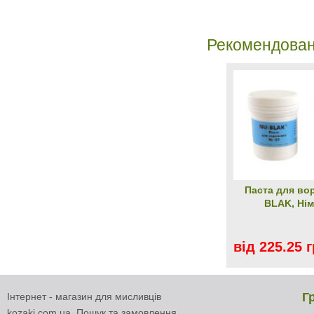
Рекомендован
Паста для во
BLAK, Ні
від 225.25 
Г
Інтернет - магазин для мисливців
kozaki.com.ua. Пошук та замовлення