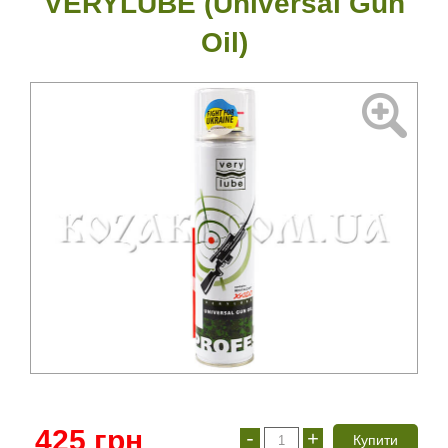
VERYLUBE (Universal Gun
Oil)
425
грн
-
+