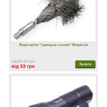
Йорж-щітка "турецька голова" MegaLine
від 90.10 грн
Купити
від 53 грн