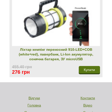
Ліхтар кемпінг переносний 910-LED+COB
(white+red), павербанк, Li-Ion акумулятор,
сонячна батарея, ЗУ microUSB
455.40 грн
Купити
276 грн
Відгуки
Контакти
Головна
Відео