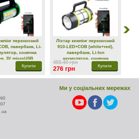
емпінг переносний
Ліхтар кемпінг переносний
OB, павербанк, Li-
910-LED+COB (white+red),
мулятор, сонячна
павербанк, Li-Ion
ея, ЗУ microUSB
акумулятор, сонячна
455.40 грн
батарея, ЗУ microUSB
Купити
Купити
276 грн
Ми у соціальних мережах
-60
-07
.ua