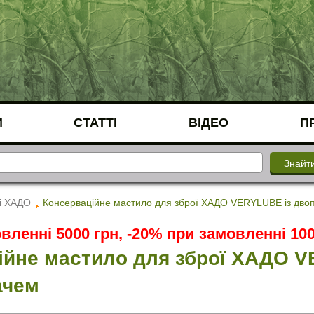
И
СТАТТІ
ВІДЕО
П
і ХАДО
Консерваційне мастило для зброї ХАДО VERYLUBE із дво
вленні 5000 грн, -20% при замовленні 100
ійне мастило для зброї ХАДО V
ачем