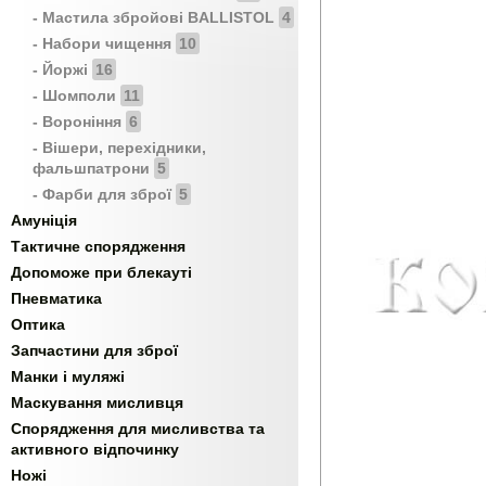
- Мастила збройові BALLISTOL
4
- Набори чищення
10
- Йоржі
16
- Шомполи
11
- Вороніння
6
- Вішери, перехідники,
фальшпатрони
5
- Фарби для зброї
5
Амуніція
Тактичне спорядження
Допоможе при блекауті
Пневматика
Оптика
Запчастини для зброї
Манки і муляжі
Маскування мисливця
Спорядження для мисливства та
активного відпочинку
Ножі