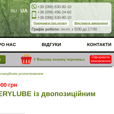
+38 (066) 630-80-10
UA
RU
+38 (098) 496-24-60
+38 (066) 630-80-10
Повідомити про оплату
Відстежити замовлення
Графік роботи:
пн-пт, з 9:00 до 17:00
РО НАС
ВІДГУКИ
КОНТАКТИ
Оформити
У Вашому кошику порожньо
замовлення
позиційним розпилювачем
00 грн
ERYLUBE із двопозиційним