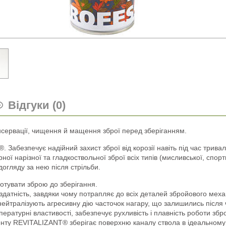
Відгуки (0)
сервації, чищення й мащення зброї перед зберіганням.
 Забезпечує надійний захист зброї від корозії навіть під час тривал
рної нарізної та гладкоствольної зброї всіх типів (мисливської, спо
догляду за нею після стрільби.
готувати зброю до зберігання.
здатність, завдяки чому потрапляє до всіх деталей збройового меха
и нейтралізують агресивну дію часточок нагару, що залишились після
пературні властивості, забезпечує рухливість і плавність роботи зб
нту REVITALIZANT® зберігає поверхню каналу ствола в ідеальному 