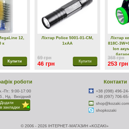
MegaLine 12,
Ліхтар Police 5001-01-CM,
Ліхтар к
0 к
1xAA
818C-3W+C
Ion аку
батар
69 грн
368 грн
Купити
Купити
46 грн
253 грн
рафік роботи
Контакти
.-Пт.: 9:00-17:00
+38 (098) 496-24
б., Нд.: Вихідний
+38 (097) 706-65
Додати
shop@kozaki.com
в закладки
shopkozaki
© 2006 - 2026 ІНТЕРНЕТ-МАГАЗИН «KOZAKI»