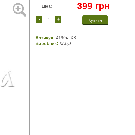
399
грн
Ціна:
-
+
Артикул:
41904_ХВ
Виробник:
ХАДО