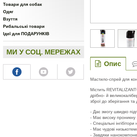
Товари для собак
Одяг
Взуття
Рибальські товари
Ідеї для ПОДАРУНКІВ
МИ У СОЦ. МЕРЕЖАХ
Опис
Мастило-спрей для кон
Містить REVITALIZANT®.
дрібно- й великокалібе
зброї до зберігання та 
- Дає змогу швидко під
- Має високу проникну 
- Спеціальні інгібітор
- Має чудові низькотем
- Завдяки нанокомпоне